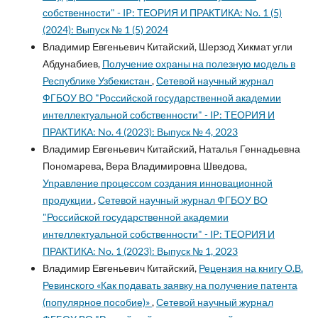
собственности" - IP: ТЕОРИЯ И ПРАКТИКА: No. 1 (5)
(2024): Выпуск № 1 (5) 2024
Владимир Евгеньевич Китайский, Шерзод Хикмат угли
Абдунабиев,
Получение охраны на полезную модель в
Республике Узбекистан
,
Сетевой научный журнал
ФГБОУ ВО "Российской государственной академии
интеллектуальной собственности" - IP: ТЕОРИЯ И
ПРАКТИКА: No. 4 (2023): Выпуск № 4, 2023
Владимир Евгеньевич Китайский, Наталья Геннадьевна
Пономарева, Вера Владимировна Шведова,
Управление процессом создания инновационной
продукции
,
Сетевой научный журнал ФГБОУ ВО
"Российской государственной академии
интеллектуальной собственности" - IP: ТЕОРИЯ И
ПРАКТИКА: No. 1 (2023): Выпуск № 1, 2023
Владимир Евгеньевич Китайский,
Рецензия на книгу О.В.
Ревинского «Как подавать заявку на получение патента
(популярное пособие)»
,
Сетевой научный журнал