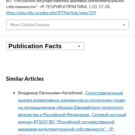
ВО "Российской государственной академии интеллектуальной
собственности" - IP: ТЕОРИЯ И ПРАКТИКА
,
1 (5)
, 17-28.
https://iptp.rgiis.ru/index.php/IPTP/article/view/109
More Citation Formats
Similar Articles
Владимир Евгеньевич Китайский ,
Сопоставительный
анализ нормативных документов по патентному праву
на промышленные образцы Евразийского патентного
ведомства и Российской Федерации
,
Сетевой научный
журнал ФГБОУ ВО "Российской государственной
академии интеллектуальной собственности" - IP: