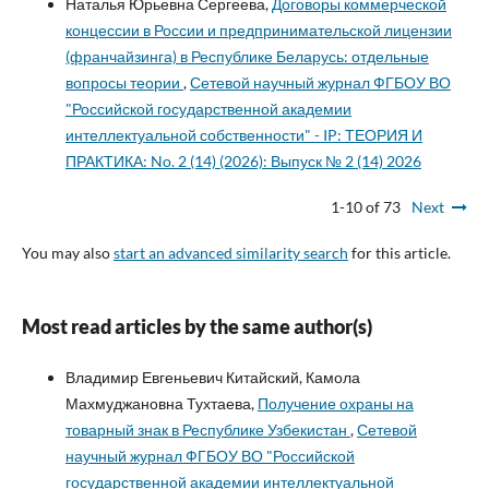
Наталья Юрьевна Сергеева,
Договоры коммерческой
концессии в России и предпринимательской лицензии
(франчайзинга) в Республике Беларусь: отдельные
вопросы теории
,
Сетевой научный журнал ФГБОУ ВО
"Российской государственной академии
интеллектуальной собственности" - IP: ТЕОРИЯ И
ПРАКТИКА: No. 2 (14) (2026): Выпуск № 2 (14) 2026
1-10 of 73
Next
You may also
start an advanced similarity search
for this article.
Most read articles by the same author(s)
Владимир Евгеньевич Китайский, Камола
Махмуджановна Тухтаева,
Получение охраны на
товарный знак в Республике Узбекистан
,
Сетевой
научный журнал ФГБОУ ВО "Российской
государственной академии интеллектуальной