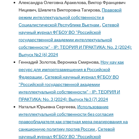
Александра Олеговна Аракелова, Виктор Францевич
Ницевич, Шивлета Викторовна Тагирова,
Правовой
режим интеллектуальной собственности в
Социалистической Республике Вьетнам
,
Сетевой
научный журнал ФГБОУ ВО "Российской
государственной академии интеллектуальной
собственности" - IP: ТЕОРИЯ И ПРАКТИКА: No. 2 (2024):
Выпуск №2 (6) 2024
Геннадий Золотов, Вероника Смирнова,
Ноу-хау как
ресурс для импортозамещения в Российской
Федерации
,
Сетевой научный журнал ФГБОУ ВО
"Российской государственной академии
интеллектуальной собственности" - IP: ТЕОРИЯ И
ПРАКТИКА: No. 3 (2024): Выпуск №3 (7) 2024
Наталья Юрьевна Сергеева,
Использование
интеллектуальной собственности без согласия
правообладателя как ответная мера реагирования на
санкционную политику против России
,
Сетевой
научный журнал ФГБОУ ВО "Российской