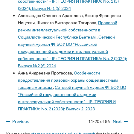
собственности" - IP: ТЕОРИЯ И ПРАКТИКА: No. 1 (5)
(2024): Выпуск № 1 (5) 2024
Александра Олеговна Аракелова, Виктор Францевич
Ницевич, Шивлета Викторовна Тагирова,
Правовой
режим интеллектуальной собственности в
Социалистической Республике Вьетнам
,
Сетевой
научный журнал ФГБОУ ВО "Российской
государственной академии интеллектуальной
собственности" - IP: ТЕОРИЯ И ПРАКТИКА: No. 2 (2024):
Выпуск №2 (6) 2024
Анна Андреевна Протасова,
Особенности
предоставления правовой охраны общеизвестным
товарным знакам
,
Сетевой научный журнал ФГБОУ ВО
"Российской государственной академии
интеллектуальной собственности" - IP: ТЕОРИЯ И
ПРАКТИКА: No. 2 (2023): Выпуск 2, 2023
Previous
11-20 of 86
Next
You may also
start an advanced similarity search
for this article.