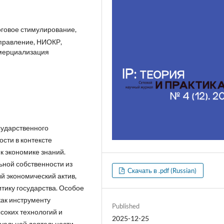
оговое стимулирование,
управление, НИОКР,
ммерциализация
сударственного
сти в контексте
к экономике знаний.
ной собственности из
Скачать в .pdf (Russian)
й экономический актив,
тику государства. Особое
ак инструменту
Published
ысоких технологий и
2025-12-25
уальной деятельности.