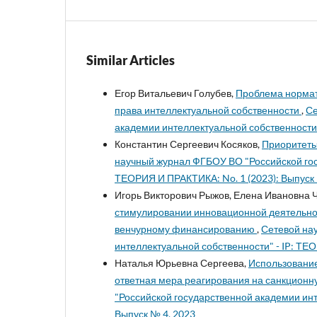
Similar Articles
Егор Витальевич Голубев,
Проблема нормат
права интеллектуальной собственности
,
Се
академии интеллектуальной собственности" -
Константин Сергеевич Косяков,
Приоритеты
научный журнал ФГБОУ ВО "Российской гос
ТЕОРИЯ И ПРАКТИКА: No. 1 (2023): Выпуск 
Игорь Викторович Рыжов, Елена Ивановна Ч
стимулировании инновационной деятельнос
венчурному финансированию
,
Сетевой на
интеллектуальной собственности" - IP: ТЕО
Наталья Юрьевна Сергеева,
Использование
ответная мера реагирования на санкционн
"Российской государственной академии инт
Выпуск № 4, 2023