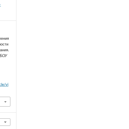
-
ления
ности
ания.
ГБОУ
cle/vi