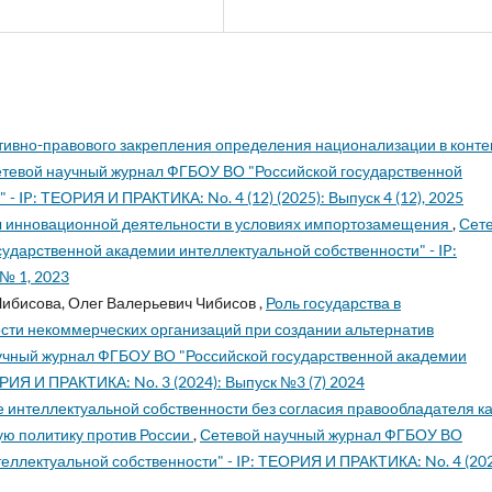
ивно-правового закрепления определения национализации в конте
тевой научный журнал ФГБОУ ВО "Российской государственной
 IP: ТЕОРИЯ И ПРАКТИКА: No. 4 (12) (2025): Выпуск 4 (12), 2025
 инновационной деятельности в условиях импортозамещения
,
Сет
ударственной академии интеллектуальной собственности" - IP:
№ 1, 2023
ибисова, Олег Валерьевич Чибисов ,
Роль государства в
ти некоммерческих организаций при создании альтернатив
учный журнал ФГБОУ ВО "Российской государственной академии
РИЯ И ПРАКТИКА: No. 3 (2024): Выпуск №3 (7) 2024
 интеллектуальной собственности без согласия правообладателя ка
ую политику против России
,
Сетевой научный журнал ФГБОУ ВО
еллектуальной собственности" - IP: ТЕОРИЯ И ПРАКТИКА: No. 4 (202