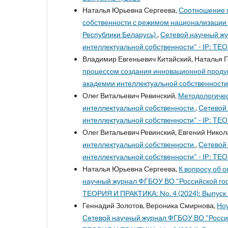
Наталья Юрьевна Сергеева,
Соотношение п
собственности с режимом национализации 
Республики Беларусь)
,
Сетевой научный ж
интеллектуальной собственности" - IP: ТЕО
Владимир Евгеньевич Китайский, Наталья
процессом создания инновационной прод
академии интеллектуальной собственности"
Олег Витальевич Ревинский,
Методологичес
интеллектуальной собственности
,
Сетевой
интеллектуальной собственности" - IP: ТЕО
Олег Витальевич Ревинский, Евгений Никол
интеллектуальной собственности
,
Сетевой
интеллектуальной собственности" - IP: ТЕО
Наталья Юрьевна Сергеева,
К вопросу об 
научный журнал ФГБОУ ВО "Российской гос
ТЕОРИЯ И ПРАКТИКА: No. 4 (2024): Выпуск 
Геннадий Золотов, Вероника Смирнова,
Ноу
Сетевой научный журнал ФГБОУ ВО "Россий