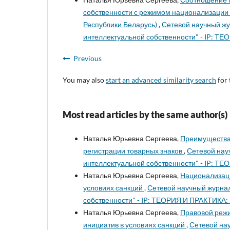
собственности с режимом национализации 
Республики Беларусь)
,
Сетевой научный ж
интеллектуальной собственности" - IP: ТЕО
Previous
You may also
start an advanced similarity search
for 
Most read articles by the same author(s)
Наталья Юрьевна Сергеева,
Преимущества
регистрации товарных знаков
,
Сетевой нау
интеллектуальной собственности" - IP: ТЕО
Наталья Юрьевна Сергеева,
Национализаци
условиях санкций
,
Сетевой научный журна
собственности" - IP: ТЕОРИЯ И ПРАКТИКА: No.
Наталья Юрьевна Сергеева,
Правовой реж
инициатив в условиях санкций
,
Сетевой на