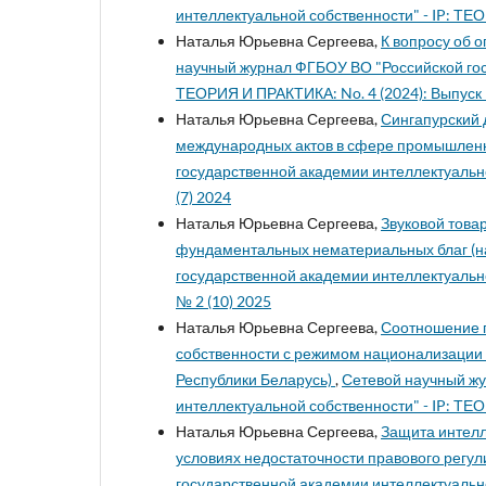
интеллектуальной собственности" - IP: ТЕО
Наталья Юрьевна Сергеева,
К вопросу об 
научный журнал ФГБОУ ВО "Российской гос
ТЕОРИЯ И ПРАКТИКА: No. 4 (2024): Выпуск 
Наталья Юрьевна Сергеева,
Сингапурский 
международных актов в сфере промышлен
государственной академии интеллектуально
(7) 2024
Наталья Юрьевна Сергеева,
Звуковой това
фундаментальных нематериальных благ (н
государственной академии интеллектуальной
№ 2 (10) 2025
Наталья Юрьевна Сергеева,
Соотношение п
собственности с режимом национализации 
Республики Беларусь)
,
Сетевой научный ж
интеллектуальной собственности" - IP: ТЕО
Наталья Юрьевна Сергеева,
Защита интелл
условиях недостаточности правового регу
государственной академии интеллектуально