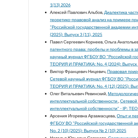
1(13) 2026
Алексей Павлович Альбов,
Диалектика част
теоретико-правовой анализ на примере п
"Российской государственной академии инт
(2025): Выпуск 3 (11), 2025
Павел Сергеевич Корнеев, Ольга Анатолье
патентного права: пробелы и проблемы в з
научный журнал ФГБОУ ВО "Российской гос
ТЕОРИЯ И ПРАКТИКА: No. 4 (2024): Выпуск 
Виктор Францевич Ницевич,
Правовая прир
Сетевой научный журнал ФГБОУ ВО "Россий
ТЕОРИЯ И ПРАКТИКА: No. 4 (12) (2025): Выпу
Олег Витальевич Ревинский,
Методологичес
интеллектуальной собственности
,
Сетевой
интеллектуальной собственности" - IP: ТЕО
Арсения Игоревна Арзамасцева,
Опыт и пе
ФГБОУ ВО "Российской государственной ак
No. 2 (10) (2025): Выпуск № 2 (10) 2025
Наталья Юрьевна Сергеева,
Соотношение п