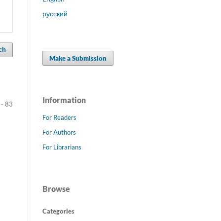
русский
ch
Make a Submission
Information
 - 83
For Readers
For Authors
For Librarians
Browse
Categories