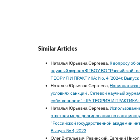
Similar Articles
Наталья Юрьевна Сергеева,
К вопросу об 
научный журнал ФГБОУ ВО "Российской гос
ТЕОРИЯ И ПРАКТИКА: No. 4 (2024): Выпуск 
Наталья Юрьевна Сергеева,
Национализаци
условиях санкций
,
Сетевой научный журна
собственности" - IP: ТЕОРИЯ И ПРАКТИКА: No.
Наталья Юрьевна Сергеева,
Использование
ответная мера реагирования на санкционн
"Российской государственной академии инт
Выпуск № 4, 2023
Олег Витальевич Ревинский, Евгений Никол