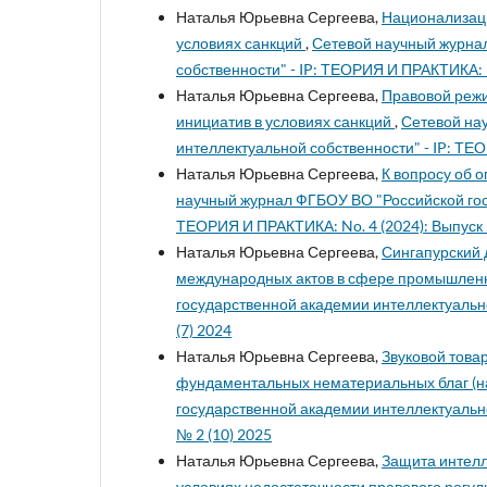
Наталья Юрьевна Сергеева,
Национализаци
условиях санкций
,
Сетевой научный журна
собственности" - IP: ТЕОРИЯ И ПРАКТИКА: No.
Наталья Юрьевна Сергеева,
Правовой реж
инициатив в условиях санкций
,
Сетевой на
интеллектуальной собственности" - IP: ТЕО
Наталья Юрьевна Сергеева,
К вопросу об 
научный журнал ФГБОУ ВО "Российской гос
ТЕОРИЯ И ПРАКТИКА: No. 4 (2024): Выпуск 
Наталья Юрьевна Сергеева,
Сингапурский 
международных актов в сфере промышлен
государственной академии интеллектуально
(7) 2024
Наталья Юрьевна Сергеева,
Звуковой това
фундаментальных нематериальных благ (н
государственной академии интеллектуальной
№ 2 (10) 2025
Наталья Юрьевна Сергеева,
Защита интелл
условиях недостаточности правового регу