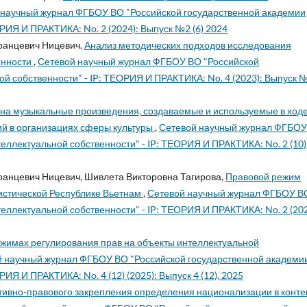
 научный журнал ФГБОУ ВО "Российской государственной академии
РИЯ И ПРАКТИКА: No. 2 (2024): Выпуск №2 (6) 2024
ранцевич Ницевич,
Анализ методических подходов исследования
енности
,
Сетевой научный журнал ФГБОУ ВО "Российской
й собственности" - IP: ТЕОРИЯ И ПРАКТИКА: No. 4 (2023): Выпуск №
 на музыкальные произведения, создаваемые и используемые в ход
ий в организациях сферы культуры
,
Сетевой научный журнал ФГБОУ
еллектуальной собственности" - IP: ТЕОРИЯ И ПРАКТИКА: No. 2 (10)
ранцевич Ницевич, Шивлета Викторовна Тагирова,
Правовой режим
истической Республике Вьетнам
,
Сетевой научный журнал ФГБОУ В
еллектуальной собственности" - IP: ТЕОРИЯ И ПРАКТИКА: No. 2 (202
жимах регулирования прав на объекты интеллектуальной
 научный журнал ФГБОУ ВО "Российской государственной академи
ИЯ И ПРАКТИКА: No. 4 (12) (2025): Выпуск 4 (12), 2025
ивно-правового закрепления определения национализации в конте