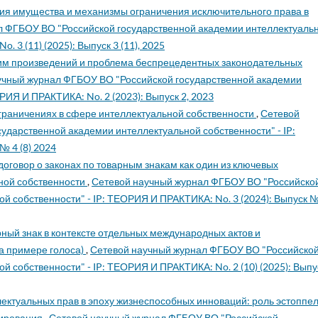
я имущества и механизмы ограничения исключительного права в
л ФГБОУ ВО "Российской государственной академии интеллектуаль
 3 (11) (2025): Выпуск 3 (11), 2025
им произведений и проблема беспрецедентных законодательных
учный журнал ФГБОУ ВО "Российской государственной академии
РИЯ И ПРАКТИКА: No. 2 (2023): Выпуск 2, 2023
ограничениях в сфере интеллектуальной собственности
,
Сетевой
ударственной академии интеллектуальной собственности" - IP:
№ 4 (8) 2024
договор о законах по товарным знакам как один из ключевых
ной собственности
,
Сетевой научный журнал ФГБОУ ВО "Российско
й собственности" - IP: ТЕОРИЯ И ПРАКТИКА: No. 3 (2024): Выпуск 
рный знак в контексте отдельных международных актов и
а примере голоса)
,
Сетевой научный журнал ФГБОУ ВО "Российско
 собственности" - IP: ТЕОРИЯ И ПРАКТИКА: No. 2 (10) (2025): Выпу
ектуальных прав в эпоху жизнеспособных инноваций: роль эстоппел
лирования
,
Сетевой научный журнал ФГБОУ ВО "Российской