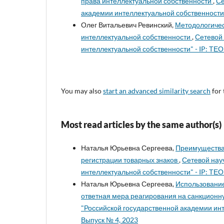
права интеллектуальной собственности
,
Се
академии интеллектуальной собственности" -
Олег Витальевич Ревинский,
Методологичес
интеллектуальной собственности
,
Сетевой
интеллектуальной собственности" - IP: ТЕО
You may also
start an advanced similarity search
for 
Most read articles by the same author(s)
Наталья Юрьевна Сергеева,
Преимущества
регистрации товарных знаков
,
Сетевой нау
интеллектуальной собственности" - IP: ТЕО
Наталья Юрьевна Сергеева,
Использование
ответная мера реагирования на санкционн
"Российской государственной академии инт
Выпуск № 4, 2023