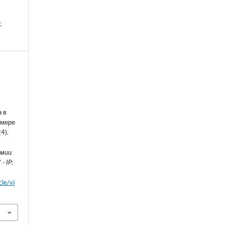
-
 в
имере
4).
О
емии
 IP:
cle/vi