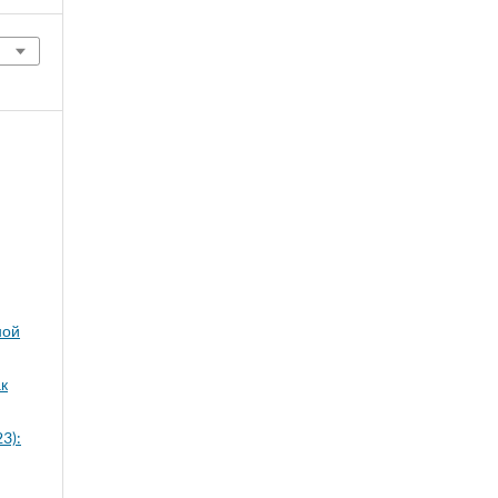
ной
к
3):