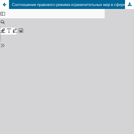
Соотношение правового режима ограничительных мер в сфере интеллектуальной собственности с режимом национализации имущества в отдельных государствах СНГ (на примере России и Республики Беларусь)