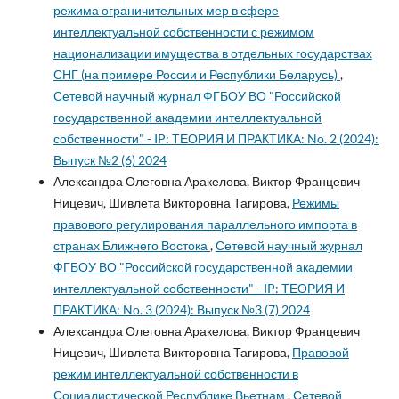
режима ограничительных мер в сфере
интеллектуальной собственности с режимом
национализации имущества в отдельных государствах
СНГ (на примере России и Республики Беларусь)
,
Сетевой научный журнал ФГБОУ ВО "Российской
государственной академии интеллектуальной
собственности" - IP: ТЕОРИЯ И ПРАКТИКА: No. 2 (2024):
Выпуск №2 (6) 2024
Александра Олеговна Аракелова, Виктор Францевич
Ницевич, Шивлета Викторовна Тагирова,
Режимы
правового регулирования параллельного импорта в
странах Ближнего Востока
,
Сетевой научный журнал
ФГБОУ ВО "Российской государственной академии
интеллектуальной собственности" - IP: ТЕОРИЯ И
ПРАКТИКА: No. 3 (2024): Выпуск №3 (7) 2024
Александра Олеговна Аракелова, Виктор Францевич
Ницевич, Шивлета Викторовна Тагирова,
Правовой
режим интеллектуальной собственности в
Социалистической Республике Вьетнам
,
Сетевой