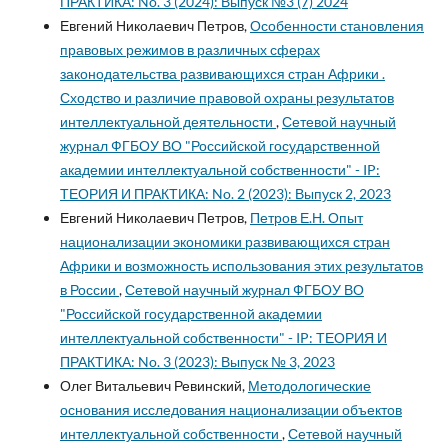
ПРАКТИКА: No. 3 (2024): Выпуск №3 (7) 2024
Евгений Николаевич Петров,
Особенности становления
правовых режимов в различных сферах
законодательства развивающихся стран Африки .
Сходство и различие правовой охраны результатов
интеллектуальной деятельности
,
Сетевой научный
журнал ФГБОУ ВО "Российской государственной
академии интеллектуальной собственности" - IP:
ТЕОРИЯ И ПРАКТИКА: No. 2 (2023): Выпуск 2, 2023
Евгений Николаевич Петров,
Петров Е.Н. Опыт
национализации экономики развивающихся стран
Африки и возможность использования этих результатов
в России
,
Сетевой научный журнал ФГБОУ ВО
"Российской государственной академии
интеллектуальной собственности" - IP: ТЕОРИЯ И
ПРАКТИКА: No. 3 (2023): Выпуск № 3, 2023
Олег Витальевич Ревинский,
Методологические
основания исследования национализации объектов
интеллектуальной собственности
,
Сетевой научный