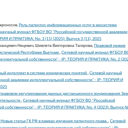
кроносов,
Роль патентно-информационных услуг в экосистеме
 научный журнал ФГБОУ ВО "Российской государственной академии
ИЯ И ПРАКТИКА: No. 3 (11) (2025): Выпуск 3 (11), 2025
ранцевич Ницевич, Шивлета Викторовна Тагирова,
Правовой режим
истической Республике Вьетнам
,
Сетевой научный журнал ФГБОУ В
еллектуальной собственности" - IP: ТЕОРИЯ И ПРАКТИКА: No. 2 (202
ный интеллект в системе юридических понятий
,
Сетевой научный
нной академии интеллектуальной собственности" - IP: ТЕОРИЯ И
2025
о правовом регулировании данных дистанционного зондирования Зе
еятельности
,
Сетевой научный журнал ФГБОУ ВО "Российской
й собственности" - IP: ТЕОРИЯ И ПРАКТИКА: No. 4 (2023): Выпуск №
 Новые статьи ГК РФ в рамках изучения патентного права.
,
Сетевой
ударственной академии интеллектуальной собственности" - IP: