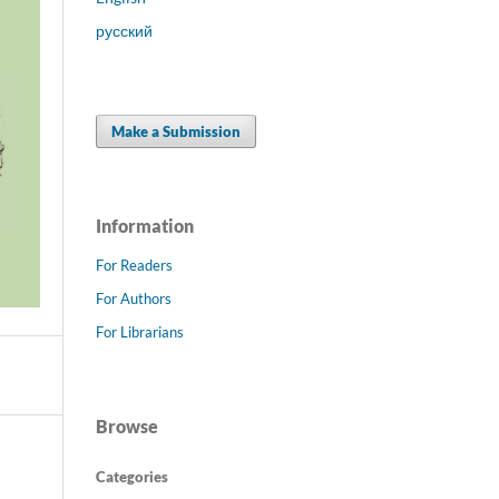
русский
Make a Submission
Information
For Readers
For Authors
For Librarians
Browse
Categories