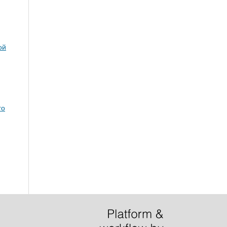
ой
го