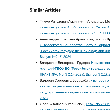
Similar Articles
Тимур Ринатович Асылгужин, Александр Мо
интеллектуальной собственности
,
Сетевой
интеллектуальной собственности" - IP: ТЕОР
Александра Олеговна Аракелова, Виктор Ф
интеллектуальной собственности в Социал
"Российской государственной академии инт
Выпуск №2 (6) 2024
Владислав Викторович Груздев,
Искусствен
журнал ФГБОУ ВО "Российской государстве
ПРАКТИКА: No. 3 (11) (2025): Выпуск 3 (11), 
Валерия Сергеевна Бесараба ,
К вопросу 
в качестве результата интеллектуальной д
государственной академии интеллектуально
2023
Олег Витальевич Ревинский,
Ревинский О.В.
научный журнал ФГБОУ ВО "Российской гос