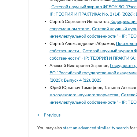
,
Сетевой научный журнал ФГБОУ ВО "Росси
IP: ТЕОРИЯ И ПРАКТИКА: No. 2 (14) (2026): 
Сергей Сергеевич Ипполитов,
Кодификация 
современном этапе
,
Сетевой научный жур
интеллектуальной собственности" - IP: ТЕО
Сергей Александрович Абрамов,
Постколон
собственности.
,
Сетевой научный журнал Ф
собственности" - IP: ТЕОРИЯ И ПРАКТИКА: N
Алексей Викторович Зырянов,
Государство,
ВО "Российской государственной академии 
(2025): Выпуск 4 (12), 2025
Юрий Юрьевич Тимофеев, Татьяна Алекса
молодежного научного творчества
,
Сетевой
интеллектуальной собственности" - IP: ТЕОР
Previous
You may also
start an advanced similarity search
for 