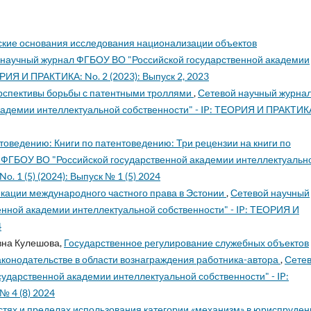
кие основания исследования национализации объектов
 научный журнал ФГБОУ ВО "Российской государственной академии
РИЯ И ПРАКТИКА: No. 2 (2023): Выпуск 2, 2023
рспективы борьбы с патентными троллями
,
Сетевой научный журна
адемии интеллектуальной собственности" - IP: ТЕОРИЯ И ПРАКТИК
товедению: Книги по патентоведению: Три рецензии на книги по
 ФГБОУ ВО "Российской государственной академии интеллектуальн
. 1 (5) (2024): Выпуск № 1 (5) 2024
кации международного частного права в Эстонии
,
Сетевой научный
нной академии интеллектуальной собственности" - IP: ТЕОРИЯ И
4
вна Кулешова,
Государственное регулирование служебных объектов
аконодательстве в области вознаграждения работника-автора
,
Сете
ударственной академии интеллектуальной собственности" - IP:
№ 4 (8) 2024
тях и пределах использования категории «механизм» в юриспруде