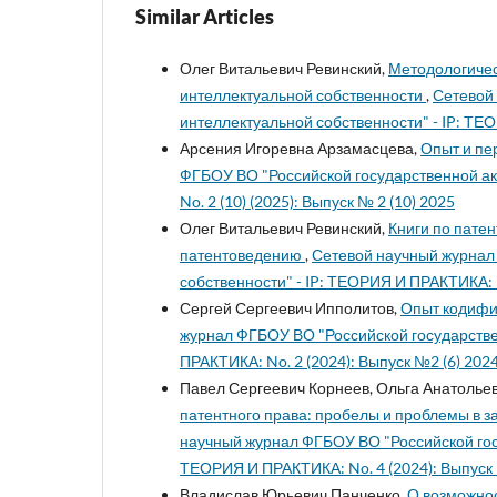
Similar Articles
Олег Витальевич Ревинский,
Методологичес
интеллектуальной собственности
,
Сетевой
интеллектуальной собственности" - IP: ТЕО
Арсения Игоревна Арзамасцева,
Опыт и пе
ФГБОУ ВО "Российской государственной ак
No. 2 (10) (2025): Выпуск № 2 (10) 2025
Олег Витальевич Ревинский,
Книги по патен
патентоведению
,
Сетевой научный журнал
собственности" - IP: ТЕОРИЯ И ПРАКТИКА: No
Сергей Сергеевич Ипполитов,
Опыт кодифи
журнал ФГБОУ ВО "Российской государстве
ПРАКТИКА: No. 2 (2024): Выпуск №2 (6) 202
Павел Сергеевич Корнеев, Ольга Анатолье
патентного права: пробелы и проблемы в з
научный журнал ФГБОУ ВО "Российской гос
ТЕОРИЯ И ПРАКТИКА: No. 4 (2024): Выпуск 
Владислав Юрьевич Панченко,
О возможнос