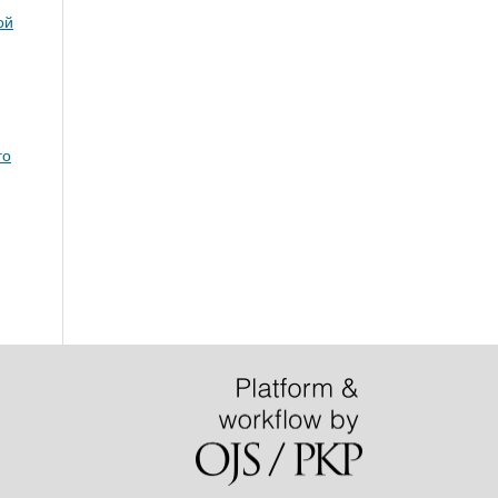
ой
го