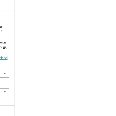
ли
5).
О
емии
 IP:
cle/vi