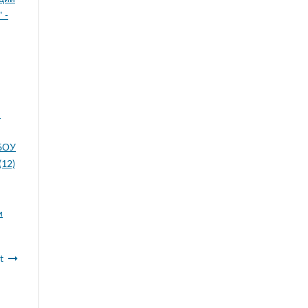
 -
й
БОУ
(12)
и
t