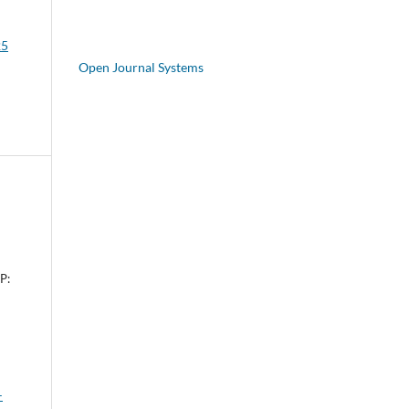
25
Open Journal Systems
P:
-