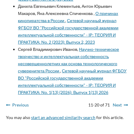
Данила Евгеньевич Клементьев, Антон Юрьевич
Макаров, Яна Алексеевна Спиченкова ,
О причинах
кинопиратства в России
,
Сетевой научный журнал
ФГБОУ ВО "Российской государственной академии
интеллектуальной собственности" - IP: ТЕОРИЯ И
ПРАКТИКА: No. 2 (2023): Выпуск 2, 2023
Сергей Владимирович Иванов,
Научно-техническое
творчество и интеллектуальная собственность
несовершеннолетних как основа технологического
суверенитета России
,
Сетевой научный журнал ФГБОУ
ВО "Российской государственной академии
интеллектуальной собственности" - IP: ТЕОРИЯ И
ПРАКТИКА: No. 1(13) (2026): Выпуск 1(13) 2026
Previous
11-20 of 71
Next
You may also
start an advanced similarity search
for this article.